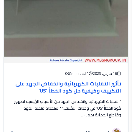
16 مارس، 2025
1 min read
0
تأثير التقلبات الكهربائية وانخفاض الجهد على
التكييف وكيفية حل كود الخطأ ‘US’
"التقلبات الكهربائية وانخفاض الجهد من الأسباب الرئيسية لظهور
كود الخطأ 'US' في وحدات التكييف." "استخدام منظم الجهد
وقاطع الحماية يحمي...