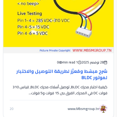
28 نوفمبر، 2025
1 min read
0
شرح مبسّط ومُعزّز لطريقة التوصيل والاختبار
لموتور BLDC
كيفية اختبار محرك BLDC, توصيل أسلاك محرك BLDC, قياس 310
فولت DC في المحرك, الفرق بين 15 فولت و5 فولت...
www.Mbsmgroup.tn
20