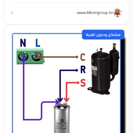
www.Mbsmgroup.tn
0
مشاكل وحلول تقنية