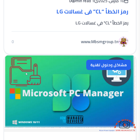
10 مارس، 2025
1 min read
0
رمز الخطأ “CL” في غسالات LG
رمز الخطأ "CL" في غسالات LG
www.Mbsmgroup.tn
0
مشاكل وحلول تقنية