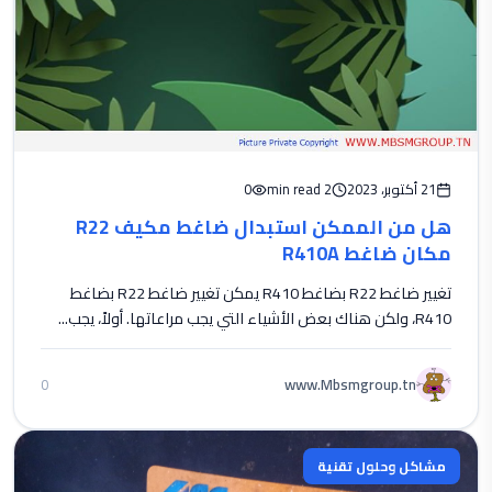
21 أكتوبر، 2023
2 min read
0
هل من الممكن استبدال ضاغط مكيف R22
مكان ضاغط R410A
تغيير ضاغط R22 بضاغط R410 يمكن تغيير ضاغط R22 بضاغط
R410، ولكن هناك بعض الأشياء التي يجب مراعاتها. أولاً، يجب...
www.Mbsmgroup.tn
0
مشاكل وحلول تقنية