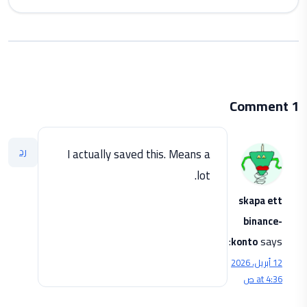
1 Comment
رد
I actually saved this. Means a
lot.
skapa ett
binance-
says:
konto
12 أبريل، 2026
at 4:36 ص