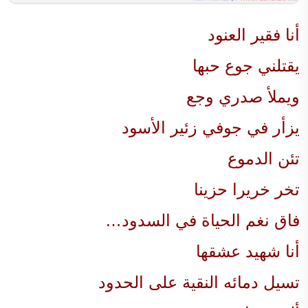
أنا فقير العنود
يقتلني جوع حبها
ويملأ صدري وجع
يزأر في جوفي زئير الأسود
تئن الدموع
تخر خريرا حزينا
فاق نغم الحياة في السدود…
أنا شهيد عشقها
تسيل دمائه النقية على الحدود