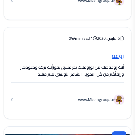
www.Mbsmgroup.tn
0
6 مارس، 2020
1 min read
0
روعة
أنت روعةحبك من نوروقلبك بحر عشق يفورأنت بركة ودعوةخير
ورزقأكبر من كل البحور… الشاعر التونسي منير ميلاد
www.Mbsmgroup.tn
0