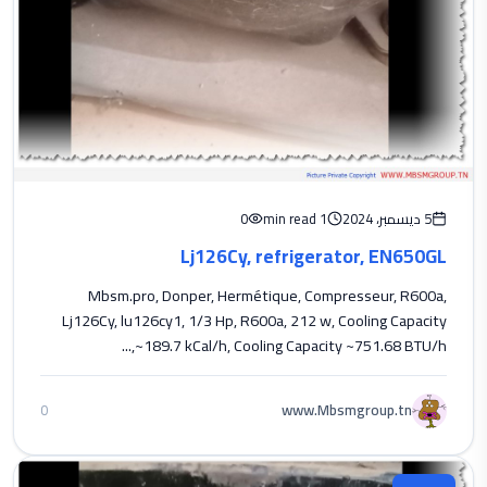
5 ديسمبر، 2024
1 min read
0
Lj126Cy, refrigerator, EN650GL
Mbsm.pro, Donper, Hermétique, Compresseur, R600a,
Lj126Cy, lu126cy1, 1/3 Hp, R600a, 212 w, Cooling Capacity
~189.7 kCal/h, Cooling Capacity ~751.68 BTU/h,...
www.Mbsmgroup.tn
0