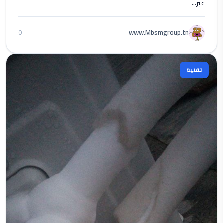
عبر...
www.Mbsmgroup.tn
0
تقنية