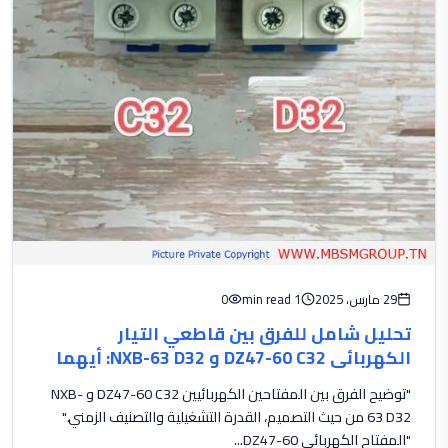
29 مارس، 2025
1 min read
0
تحليل شامل للفرق بين قاطعي التيار
الكهربائي DZ47-60 C32 و NXB-63 D32: أيهما
الأنسب لاحتياجاتك
"توضيح الفرق بين المفتاحين الكهربائيين DZ47-60 C32 و NXB-
63 D32 من حيث التصميم، القدرة التشغيلية والتصنيف الزمني."
"المفتاح الكهربائي DZ47-60...