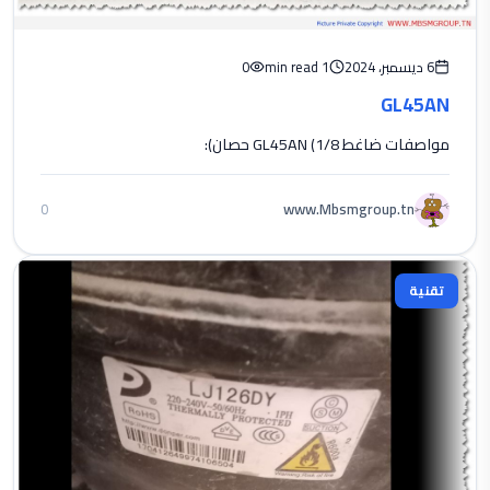
6 ديسمبر، 2024
1 min read
0
GL45AN
مواصفات ضاغط GL45AN (1/8 حصان):
www.Mbsmgroup.tn
0
تقنية