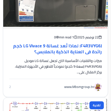
22 نوفمبر، 2025
1 min read
0
F4R3VYG6J: لماذا تُعد غسالة LG Vivace 9 كجم
رائدة في العناية الذكية بالملابس؟
ميزات والتقنيات الأساسية التي تجعل غسالة LG موديل
F4R3VYG6J (سعة 9 كجم) نموذجاً للتطور في الأجهزة المنزلية.
يركز المقال على...
www.Mbsmgroup.tn
2
تقنية