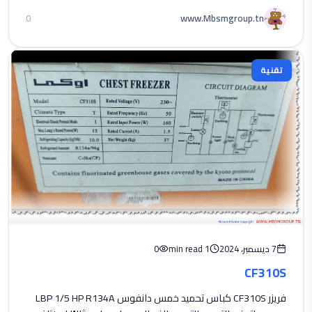
www.Mbsmgroup.tn
0
تقنية
7 ديسمبر، 2024
1 min read
0
CF310S
فريزر CF310S كباس تحميد خمس دانفوس LBP 1/5 HP R134A