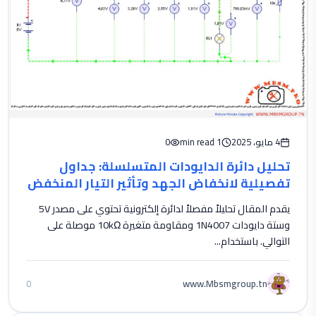
4 مايو، 2025
1 min read
0
تحليل دائرة الدايودات المتسلسلة: جداول
تفصيلية لانخفاض الجهد وتأثير التيار المنخفض
1n4007, r10ko
يقدم المقال تحليلاً مفصلاً لدائرة إلكترونية تحتوي على مصدر 5V
وستة دايودات 1N4007 ومقاومة متغيرة 10kΩ موصلة على
التوالي. باستخدام...
www.Mbsmgroup.tn
0