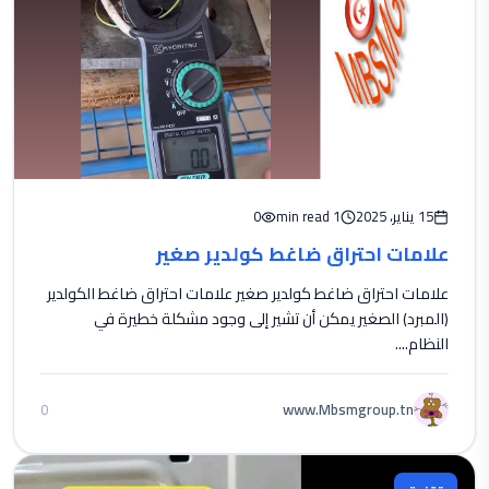
15 يناير، 2025
1 min read
0
علامات احتراق ضاغط كولدير صغير
علامات احتراق ضاغط كولدير صغير علامات احتراق ضاغط الكولدير
(المبرد) الصغير يمكن أن تشير إلى وجود مشكلة خطيرة في
النظام....
www.Mbsmgroup.tn
0