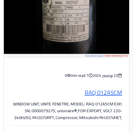
23 نوفمبر، 2024
1 min read
0
RAQ 012A5CM
WINDOW UNIT, UNITE FENETRE, MODEL: RAQ 012A5CM EXP,
SN: 0000079275, unionaire®,FOR EXPORT, VOLT 220-
240Hz50, RH207VRFT, Compressor, Mitsubishi RH207VHET,
1.34 hp,...