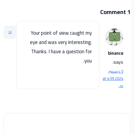
1 Comment
رد
Your point of view caught my
eye and was very interesting.
Thanks. I have a question for
binance
you.
says:
5 ديسمبر،
2024 at 4:59
ص