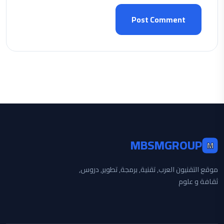
Post Comment
MBSMGROUP
M
موقع التقنيون العرب, تقنية, برمجة, تطوير, دروس,
ثقافة و علوم