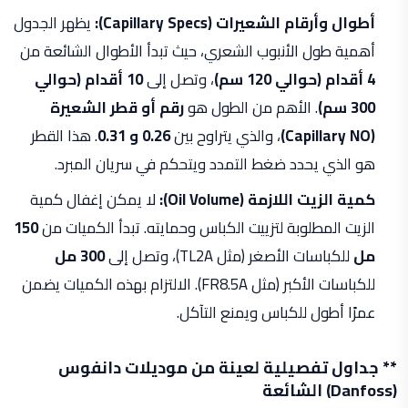
أطوال وأرقام الشعيرات (Capillary Specs):
يظهر الجدول
أهمية طول الأنبوب الشعري، حيث تبدأ الأطوال الشائعة من
4 أقدام (حوالي 120 سم)
، وتصل إلى
10 أقدام (حوالي
300 سم)
. الأهم من الطول هو
رقم أو قطر الشعيرة
(Capillary NO)
، والذي يتراوح بين
0.26 و 0.31
. هذا القطر
هو الذي يحدد ضغط التمدد ويتحكم في سريان المبرد.
كمية الزيت اللازمة (Oil Volume):
لا يمكن إغفال كمية
الزيت المطلوبة لتزييت الكباس وحمايته. تبدأ الكميات من
150
مل
للكباسات الأصغر (مثل TL2A)، وتصل إلى
300 مل
للكباسات الأكبر (مثل FR8.5A). الالتزام بهذه الكميات يضمن
عمرًا أطول للكباس ويمنع التآكل.
** جداول تفصيلية لعينة من موديلات دانفوس
(Danfoss) الشائعة