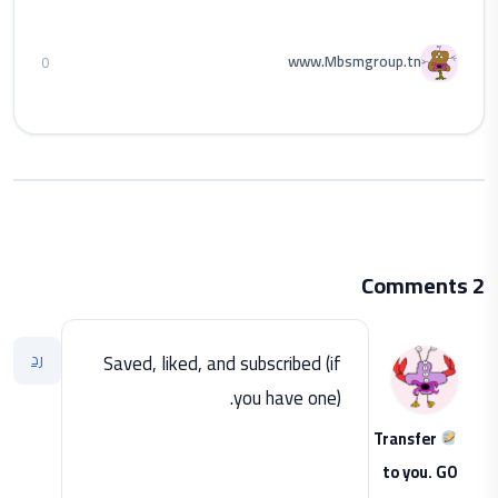
www.Mbsmgroup.tn
0
2 Comments
رد
Saved, liked, and subscribed (if
you have one).
Transfer
to you. GO