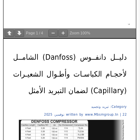
Page
1
/
4
Zoom
100%