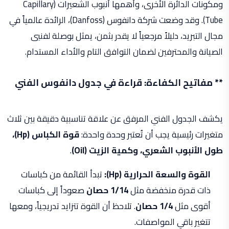
ومكونات الدائرة الأخرى، وأهمها أنبوب الشعيرات (Capillary
Tube). وقد وضعت شركة دانفوس (Danfoss)، الرائدة عالمياً في
مجال التبريد، دليلاً مرجعياً لا يقدر بثمن، يمثل بوصلة لفنيي
الصيانة والمحترفين لضمان التوافق التام والأداء المستدام.
** مفاتيح الكفاءة: قراءة في جدول دانفوس الفني
يكشف الجدول الفني المرفق عن علاقة تناسبية دقيقة بين ثلاث
متغيرات رئيسية يجب أن تُعتبر وحدة واحدة:
قوة الكباس (Hp)،
طول الأنبوب الشعري، وكمية الزيت (Oil)
.
القوة والسعة الحرارية (Hp):
تبدأ القائمة من كباسات
ذات قدرة منخفضة مثل
1/14 حصان
صعوداً إلى كباسات
أقوى مثل
1/4 حصان
. تلاحظ أن القوة تتزايد تدريجياً، ومعها
تتغير باقي المواصفات.