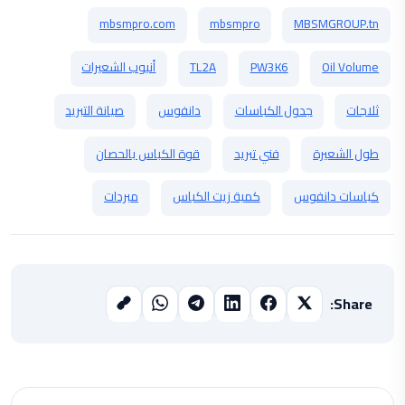
mbsmpro.com
mbsmpro
MBSMGROUP.tn
Oil Volume
PW3K6
TL2A
أنبوب الشعيرات
ثلاجات
جدول الكباسات
دانفوس
صيانة التبريد
طول الشعيرة
فني تبريد
قوة الكباس بالحصان
كباسات دانفوس
كمية زيت الكباس
مبردات
Share: