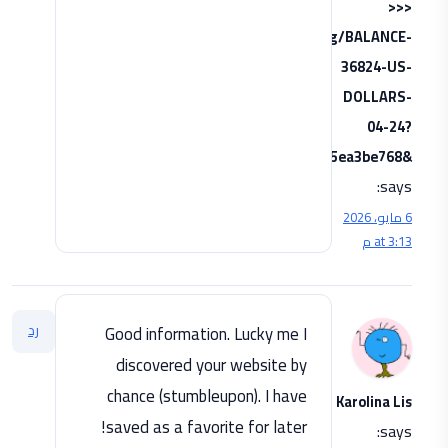
>>>
graph.org/BALANCE-
36824-US-
DOLLARS-
04-24?
hs=3aedf86a6a36d0de9da6e1d5ea3be768&
says:
6 مايو، 2026
at 3:13 م
رد
Good information. Lucky me I
discovered your website by
chance (stumbleupon). I have
Karolina Lis
saved as a favorite for later!
says: