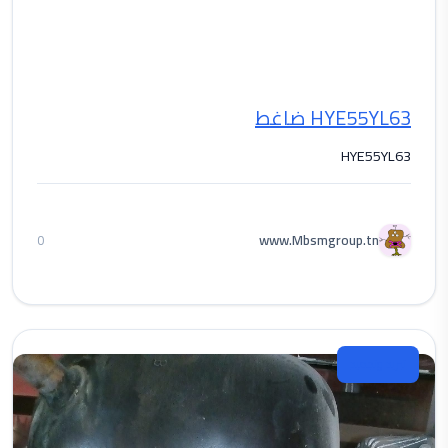
HYE55YL63 ضاغط
HYE55YL63
www.Mbsmgroup.tn
0
تبريد وتجميد