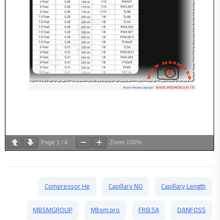
Page
1
/
4
Zoom
100%
Compressor Hp
Capillary NO
Capillary Length
MBSMGROUP
Mbsm.pro
FR8.5A
DANFOSS