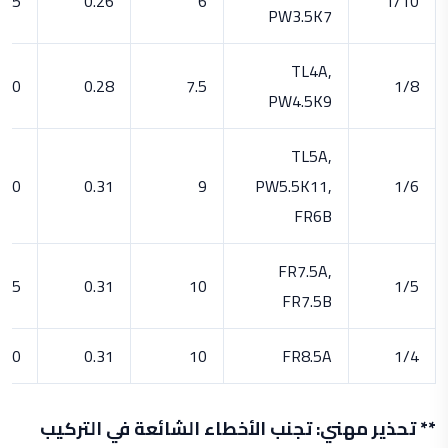
175
0.26
6
1/10
PW3.5K7
TL4A,
200
0.28
7.5
1/8
PW4.5K9
TL5A,
250
0.31
9
PW5.5K11,
1/6
FR6B
FR7.5A,
275
0.31
10
1/5
FR7.5B
300
0.31
10
FR8.5A
1/4
** تحذير مهني: تجنب الأخطاء الشائعة في التركيب