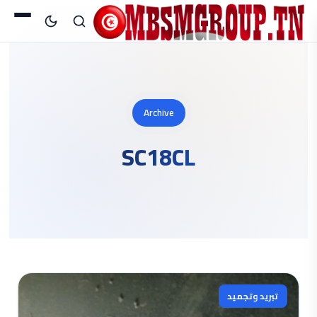
Archive
SC18CL
تبريد وتجميد