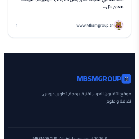
معنى كل...
www.Mbsmgroup.tn
1
MBSMGROUP
M
موقع التقنيون العرب, تقنية, برمجة, تطوير, دروس,
ثقافة و علوم
© 2026 MBSMGROUP. All rights reserved.