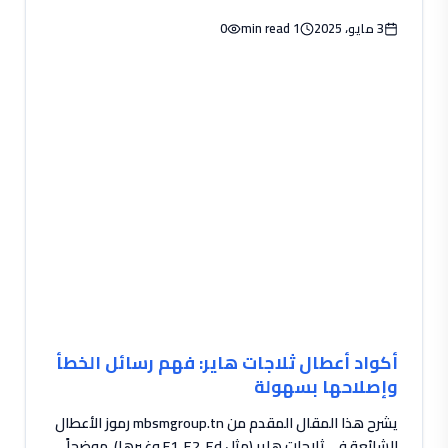
3 مايو، 2025
1 min read
0
أكواد أعطال ثلاجات هاير: فهم رسائل الخطأ
وإصلاحها بسهولة
يشرح هذا المقال المقدم من mbsmgroup.tn رموز الأعطال
الشائعة في ثلاجات هاير (مثل F1, E2, Ed وغيرها)، موضحاً