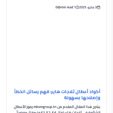
3 مايو، 2025
1 min read
0
أكواد أعطال ثلاجات هاير: فهم رسائل الخطأ
وإصلاحها بسهولة
يشرح هذا المقال المقدم من mbsmgroup.tn رموز الأعطال
الشائعة في ثلاجات هاير (مثل F1, E2, Ed وغيرها)، موضحاً