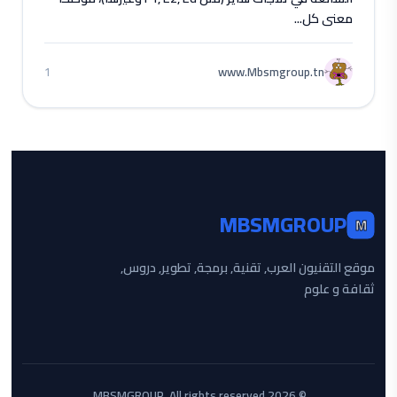
معنى كل...
www.Mbsmgroup.tn
1
MBSMGROUP
M
موقع التقنيون العرب, تقنية, برمجة, تطوير, دروس,
ثقافة و علوم
© 2026 MBSMGROUP. All rights reserved.