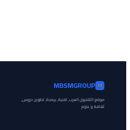
MBSMGROUP
M
موقع التقنيون العرب, تقنية, برمجة, تطوير, دروس,
ثقافة و علوم