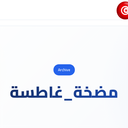
Archive
مضخة_غاطسة