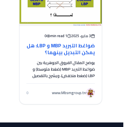
3 مايو، 2025
1 min read
0
ضواغط التبريد MBP و LBP: هل
يمكن التبديل بينهما؟
الحقيقة الكاملة ولماذا يهم
يوضح المقال الفروق الجوهرية بين
الفنيين
ضواغط التبريد MBP (ضغط متوسط) و
LBP (ضغط منخفض)، ويشرح بالتفصيل
لماذا لا يمكن استبدال...
www.Mbsmgroup.tn
0