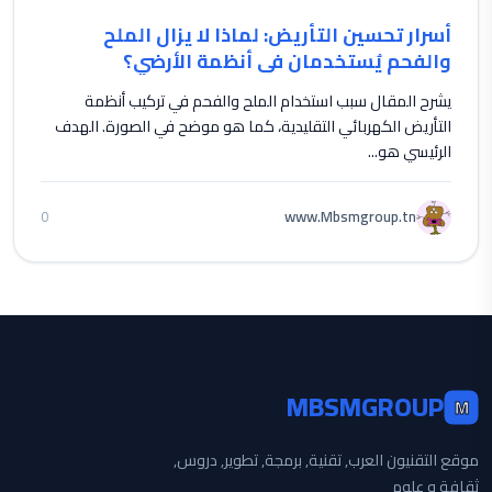
أسرار تحسين التأريض: لماذا لا يزال الملح
والفحم يُستخدمان في أنظمة الأرضي؟
يشرح المقال سبب استخدام الملح والفحم في تركيب أنظمة
التأريض الكهربائي التقليدية، كما هو موضح في الصورة. الهدف
الرئيسي هو...
www.Mbsmgroup.tn
0
MBSMGROUP
M
موقع التقنيون العرب, تقنية, برمجة, تطوير, دروس,
ثقافة و علوم